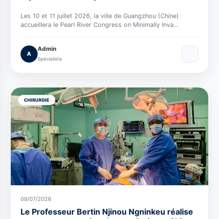
Congress 2026 sur les techniques mini-
invasives en urologie
Les 10 et 11 juillet 2026, la ville de Guangzhou (Chine)
accueillera le Pearl River Congress on Minimally Inva...
Admin
A
Spécialiste
CHIRURGIE
09/07/2026
Le Professeur Bertin Njinou Ngninkeu réalise