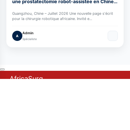
une prostatectomie robot-assistée en Chine :
une première historique au service de
l'Afrique
Guangzhou, Chine – Juillet 2026 Une nouvelle page s'écrit
pour la chirurgie robotique africaine. Invité e...
Admin
A
Spécialiste
AfricaSurg
L'université virtuelle de formation chirurgicale en Afrique.
Liens Utiles
Blog
Médiathèque